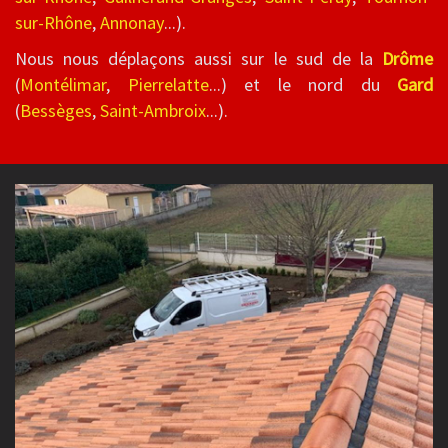
sur-Rhône
,
Annonay
...).
Nous nous déplaçons aussi sur le sud de la
Drôme
(
Montélimar
,
Pierrelatte
...) et le nord du
Gard
(
Bessèges
,
Saint-Ambroix
...).