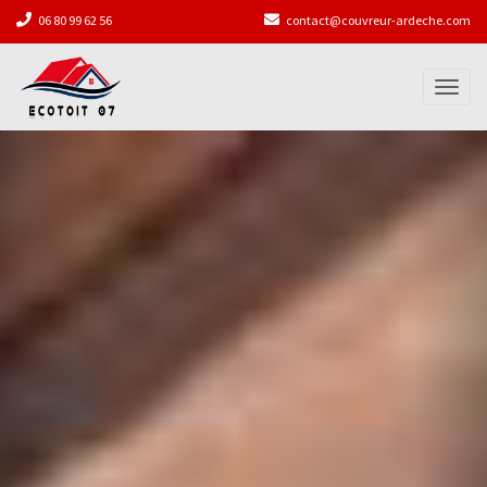
06 80 99 62 56
contact@couvreur-ardeche.com
Toggl
naviga
Précédent
Sui