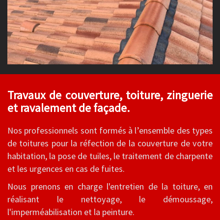
Travaux de couverture, toiture, zinguerie
et ravalement de façade.
Nos professionnels sont formés à l’ensemble des types
de toitures pour la réfection de la couverture de votre
habitation, la pose de tuiles, le traitement de charpente
et les urgences en cas de fuites.
Nous prenons en charge l'entretien de la toiture, en
réalisant le nettoyage, le démoussage,
l'imperméabilisation et la peinture.