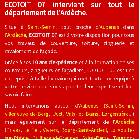
ECOTOIT 07 intervient sur tout le
département de l'Ardèche.
Situé à
Saint-Sernin
, tout proche d'
Aubenas
dans
l'
Ardèche
,
ECOTOIT 07
est à votre disposition pour tous
vos travaux de couverture, toiture, zinguerie et
ravalement de façade.
Grâce à ses
10 ans d'expérience
et à la formation de ses
couvreurs, zingueurs et façadiers, ECOTOIT 07 est une
entreprise à taille humaine qui met toute son équipe à
votre service pour vous apporter leur expertise et leur
savoir-faire.
Nous intervenons autour d'
Aubenas
(
Saint-Sernin
,
Villeneuve-de-Berg
,
Ucel
,
Vals-les-Bains
,
Largentière
...)
mais également sur le département de l'
Ardèche
(
Privas
,
Le Teil
,
Viviers
,
Bourg-Saint-Andéol
,
La Voulte-
sur-Rhône
,
Guilherand-Granges
,
Saint-Péray
,
Tournon-