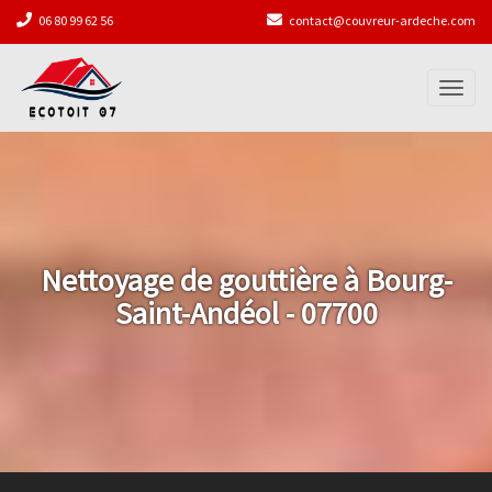
06 80 99 62 56
contact@couvreur-ardeche.com
Toggl
naviga
Nettoyage de gouttière à Bourg-
Saint-Andéol - 07700